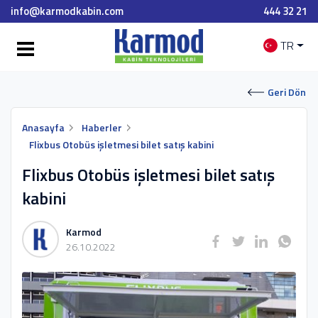
info@karmodkabin.com
444 32 21
TR
Geri Dön
Anasayfa
Haberler
Flixbus Otobüs işletmesi bilet satış kabini
Flixbus Otobüs işletmesi bilet satış
kabini
Karmod
26.10.2022