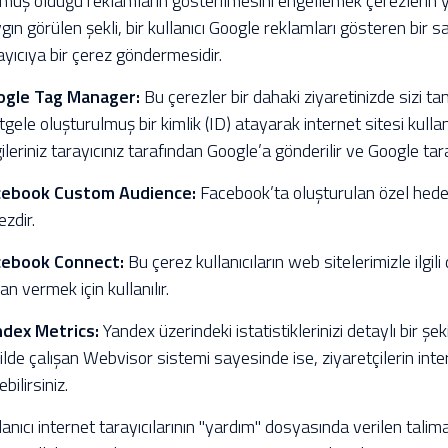
müş olduğu reklamların gösterilmesini engellemek çerezlerin ya
gın görülen şekli, bir kullanıcı Google reklamları gösteren bir 
ayıcıya bir çerez göndermesidir.
ogle Tag Manager:
Bu çerezler bir dahaki ziyaretinizde sizi t
tgele oluşturulmuş bir kimlik (ID) atayarak internet sitesi kulla
gileriniz tarayıcınız tarafından Google’a gönderilir ve Google tara
cebook Custom Audience:
Facebook’ta oluşturulan özel hedef 
ezdir.
cebook Connect:
Bu çerez kullanıcıların web sitelerimizle ilgi
an vermek için kullanılır.
dex Metrics:
Yandex üzerindeki istatistiklerinizi detaylı bir şek
ilde çalışan Webvisor sistemi sayesinde ise, ziyaretçilerin inte
bilirsiniz.
lanıcı internet tarayıcılarının "yardım" dosyasında verilen talim