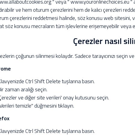
ww.allaboutcookies.org " veya " www.youronlinechoices.eu " adr
dırabilir ve hem oturum çerezlerini hem de kalıcı çerezleri reddede
rum çerezlerini reddetmesi halinde, söz konusu web sitesini, 
at söz konusu mecraların tüm işlevlerine erişemeyebilir veya erişi
Çerezler nasıl sili
ezlerin çoğunun silinmesi kolaydır. Sadece tarayıcınızı seçin ve t
rome
Klavyenizde Ctrl Shift Delete tuşlarına basın.
Bir zaman aralığı seçin.
'Çerezler ve diğer site verileri' onay kutusunu seçin.
"Verileri temizle" düğmesini tıklayın.
efox
Klavyenizde Ctrl Shift Delete tuşlarına basın.