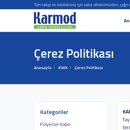
Tüm talep ve istekleriniz için satış ofislerimizden, çağr
An
Çerez Politikası
Anasayfa
KVKK
Çerez Politikası
Kategoriler
KA
fay
Polyester Kabin
ter