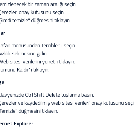
Temizlenecek bir zaman aralığı seçin.
'Çerezler' onay kutusunu seçin.
"Şimdi temizle" düğmesini tıklayın.
ari
Safari menüsünden Tercihler' i seçin.
Gizlilik sekmesine gidin.
'Web sitesi verilerini yönet' i tıklayın.
'Tümünü Kaldır' ı tıklayın.
ge
Klavyenizde Ctrl Shift Delete tuşlarına basın.
'Çerezler ve kaydedilmiş web sitesi verileri' onay kutusunu seçi
"Temizle" düğmesini tıklayın.
ernet Explorer