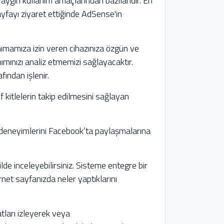
ygın kullanım amaçlarından bazılarıdır. En
sayfayı ziyaret ettiğinde AdSense'in
anımamıza izin veren cihazınıza özgün ve
nımınızı analiz etmemizi sağlayacaktır.
fından işlenir.
kitlelerin takip edilmesini sağlayan
li deneyimlerini Facebook’ta paylaşmalarına
ilde inceleyebilirsiniz. Sisteme entegre bir
rnet sayfanızda neler yaptıklarını
atları izleyerek veya