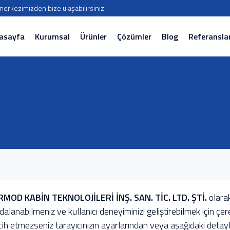
ı merkezimizden bize ulaşabilirsiniz.
asayfa
Kurumsal
Ürünler
Çözümler
Blog
Referansla
RMOD KABİN TEKNOLOJİLERİ İNŞ. SAN. TİC. LTD. ŞTİ.
olarak
dalanabilmeniz ve kullanıcı deneyiminizi geliştirebilmek için çe
cih etmezseniz tarayıcınızın ayarlarından veya aşağıdaki detayl