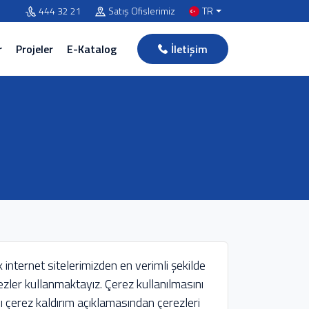
444 32 21
Satış Ofislerimiz
TR
r
Projeler
E-Katalog
İletişim
 internet sitelerimizden en verimli şekilde
rezler kullanmaktayız. Çerez kullanılmasını
ı çerez kaldırım açıklamasından çerezleri