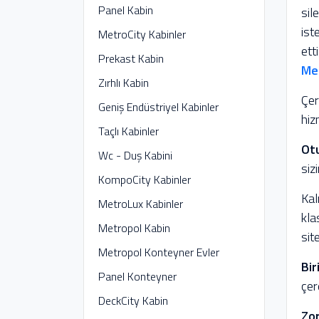
Panel Kabin
sil
ist
MetroCity Kabinler
ett
Prekast Kabin
Me
Zırhlı Kabin
Çer
Geniş Endüstriyel Kabinler
hiz
Taçlı Kabinler
Ot
Wc - Duş Kabini
siz
KompoCity Kabinler
Kal
MetroLux Kabinler
kla
Metropol Kabin
sit
Metropol Konteyner Evler
Bir
Panel Konteyner
çer
DeckCity Kabin
Zor