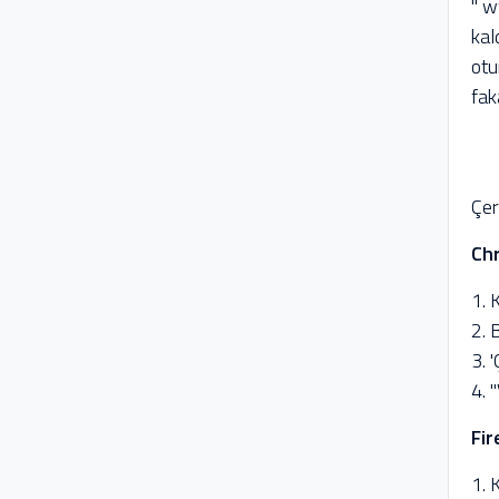
" w
kal
otu
fak
Çer
Ch
1. 
2. 
3. 
4. 
Fir
1. 