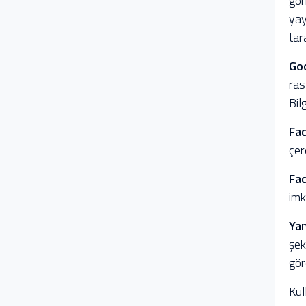
gör
yay
tar
Go
ras
Bil
Fa
çer
Fa
imk
Yan
şek
göre
Kul