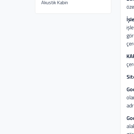
Akustik Kabin
öze
İşl
işl
gör
çer
KA
çer
Sit
Goo
ola
adr
Go
ala