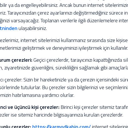
ebilir ya da engelleyebilirsiniz. Ancak bunun internet sitelerimizi
eriz. Tarayıcınızdan çerez ayarlarınızı değiştirmediğiniz sürece i
iğinizi varsayacağız. Toplanan verilerle ilgili düzenlemelere int
tninden
ulaşabilirsiniz.
ezlerimiz, internet sitelerimizi kullanmanız sırasında size kişis
metlerimizi geliştirmek ve deneyiminizi iyileştirmek için kullanılır
urum çerezleri:
Geçici çerezlerdir, tarayıcınızı kapattığınızda sili
in, ziyaretinizde güvenliğini, sürekliliğini sağlamak gibi amaçlarla 
ıcı çerezler: Sizin bir hareketinizle ya da çerezin içerisindeki sü
sörlerinde tutulurlar. Bu çerezler sizin bilgilerinizi ve seçimlerin
emizin hatırlamasına yardımcı olurlar.
inci ve üçüncü kişi çerezler:
Birinci kişi çerezler sitemiz taraf
ezler ise sitemiz haricinde bilgisayarınıza kurulan çerezlerdir.
unlu çerezler:
https://karmodkabin.com/
internet sitelerini