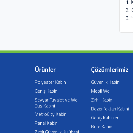
1. 
2. 
3. 
Ürünler
Çözümlerimiz
Polyester Kabin
Güvenlik Kabini
Geniş Kabin
Mobil Wc
Seyyar Tuvalet ve Wc
Zırhlı Kabin
Duş Kabini
Dezenfektan Kabini
MetroCity Kabin
Geniş Kabinler
Panel Kabin
Büfe Kabin
Zırhlı Güvenlik Kulübesi