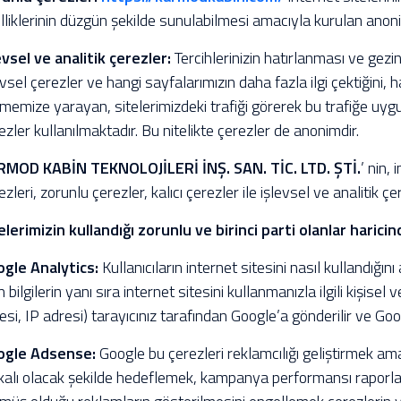
lliklerinin düzgün şekilde sunulabilmesi amacıyla kurulan anonim
evsel ve analitik çerezler:
Tercihlerinizin hatırlanması ve gez
evsel çerezler ve hangi sayfalarımızın daha fazla ilgi çektiğini,
memize yarayan, sitelerimizdeki trafiği görerek bu trafiğe uy
ezler kullanılmaktadır. Bu nitelikte çerezler de anonimdir.
RMOD KABİN TEKNOLOJİLERİ İNŞ. SAN. TİC. LTD. ŞTİ.
’ nin,
ezleri, zorunlu çerezler, kalıcı çerezler ile işlevsel ve analitik ç
elerimizin kullandığı zorunlu ve birinci parti olanlar haricin
gle Analytics:
Kullanıcıların internet sitesini nasıl kullandığın
n bilgilerin yanı sıra internet sitesini kullanmanızla ilgili kişisel v
esi, IP adresi) tarayıcınız tarafından Google’a gönderilir ve Goog
ogle Adsense:
Google bu çerezleri reklamcılığı geliştirmek amacı
kalı olacak şekilde hedeflemek, kampanya performansı raporların