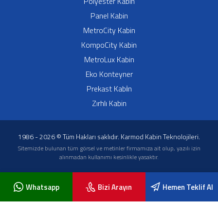
Polyester Kabin
Panel Kabin
MetroCity Kabin
KompoCity Kabin
MetroLux Kabin
Eko Konteyner
Prekast Kabi̇n
Zırhlı Kabin
1986 - 2026 © Tüm Hakları saklıdır. Karmod Kabin Teknolojileri.
Sitemizde bulunan tüm görsel ve metinler firmamıza ait olup, yazılı izin
alınmadan kullanımı kesinlikle yasaktır.
Whatsapp
Bizi Arayın
Hemen Teklif Al
Blog Yazıları
KVK Metni
Servis Formu
Sıkça Sorulan Sorular
İletişim
Karmod Cabin