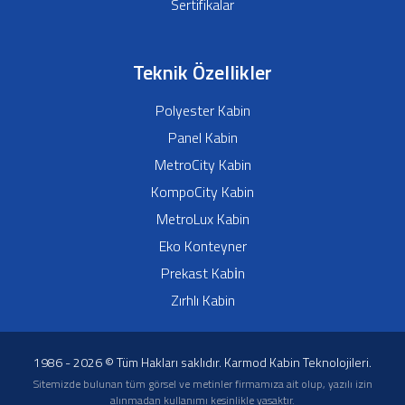
Sertifikalar
Teknik Özellikler
Polyester Kabin
Panel Kabin
MetroCity Kabin
KompoCity Kabin
MetroLux Kabin
Eko Konteyner
Prekast Kabi̇n
Zırhlı Kabin
1986 - 2026 © Tüm Hakları saklıdır. Karmod Kabin Teknolojileri.
Sitemizde bulunan tüm görsel ve metinler firmamıza ait olup, yazılı izin
alınmadan kullanımı kesinlikle yasaktır.