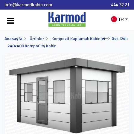
info@karmodkabin.com
444 32 21
TR
Geri Dön
Anasayfa
Ürünler
Kompozit Kaplamalı Kabinler
240x400 KompoCity Kabin