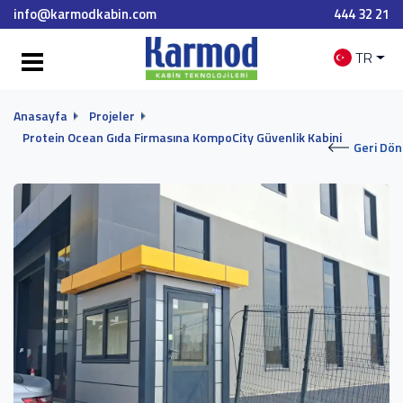
info@karmodkabin.com
444 32 21
TR
Anasayfa
Projeler
Protein Ocean Gıda Firmasına KompoCity Güvenlik Kabini
Geri Dön