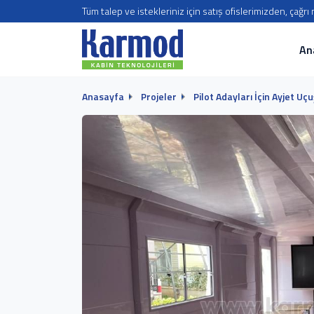
Tüm talep ve istekleriniz için satış ofislerimizden, çağr
An
Anasayfa
Projeler
Pilot Adayları İçin Ayjet U