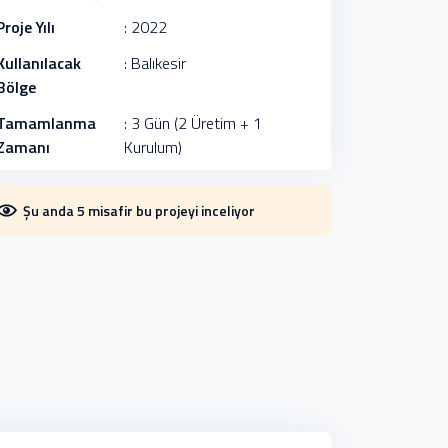
Proje Yılı
: 2022
Kullanılacak
: Balıkesir
Bölge
Tamamlanma
: 3 Gün (2 Üretim + 1
Zamanı
Kurulum)
Şu anda 5 misafir bu projeyi inceliyor