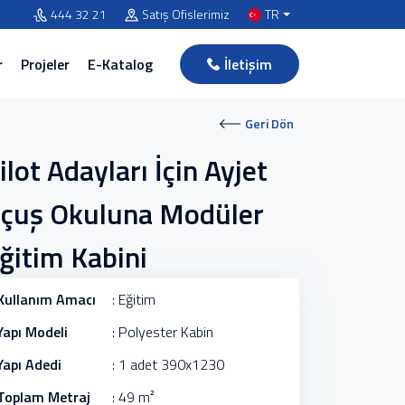
444 32 21
Satış Ofislerimiz
TR
r
Projeler
E-Katalog
İletişim
Geri Dön
ilot Adayları İçin Ayjet
çuş Okuluna Modüler
ğitim Kabini
Kullanım Amacı
: Eğitim
Yapı Modeli
: Polyester Kabin
Yapı Adedi
: 1 adet 390x1230
Toplam Metraj
: 49 m²