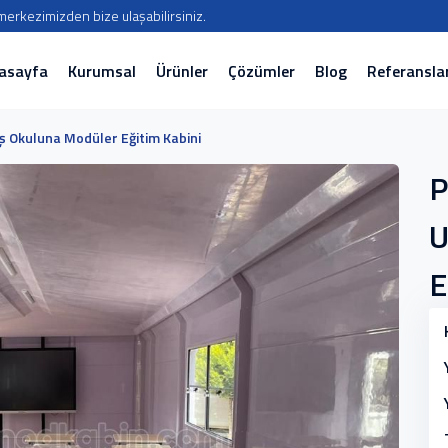
ı merkezimizden bize ulaşabilirsiniz.
asayfa
Kurumsal
Ürünler
Çözümler
Blog
Referansla
çuş Okuluna Modüler Eğitim Kabini
P
U
E