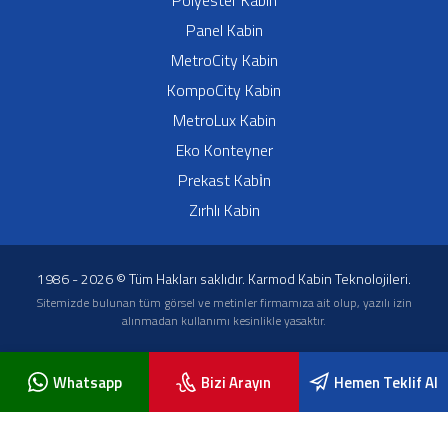
Polyester Kabin
Panel Kabin
MetroCity Kabin
KompoCity Kabin
MetroLux Kabin
Eko Konteyner
Prekast Kabi̇n
Zırhlı Kabin
1986 - 2026 © Tüm Hakları saklıdır. Karmod Kabin Teknolojileri.
Sitemizde bulunan tüm görsel ve metinler firmamıza ait olup, yazılı izin
alınmadan kullanımı kesinlikle yasaktır.
Whatsapp
Bizi Arayın
Hemen Teklif Al
Blog Yazıları
KVK Metni
Servis Formu
Sıkça Sorulan Sorular
İletişim
Karmod Cabin