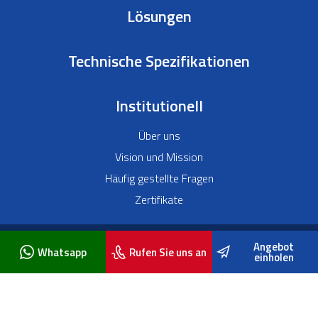
Lösungen
Technische Spezifikationen
Institutionell
Über uns
Vision und Mission
Häufig gestellte Fragen
Zertifikate
Angebot
1986 - 2026 © Alle Rechte vorbehalten. Karmod Technologien.
Whatsapp
Rufen Sie uns an
einholen
Alle Bilder und Texte auf unserer Website gehören unserem Unternehmen und
ihre Verwendung ist ohne schriftliche Genehmigung strengstens untersagt.